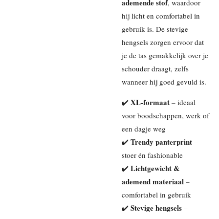
ademende stof
, waardoor
hij licht en comfortabel in
gebruik is. De stevige
hengsels zorgen ervoor dat
je de tas gemakkelijk over je
schouder draagt, zelfs
wanneer hij goed gevuld is.
XL-formaat
✔️
– ideaal
voor boodschappen, werk of
een dagje weg
Trendy panterprint
✔️
–
stoer én fashionable
Lichtgewicht &
✔️
ademend materiaal
–
comfortabel in gebruik
Stevige hengsels
✔️
–