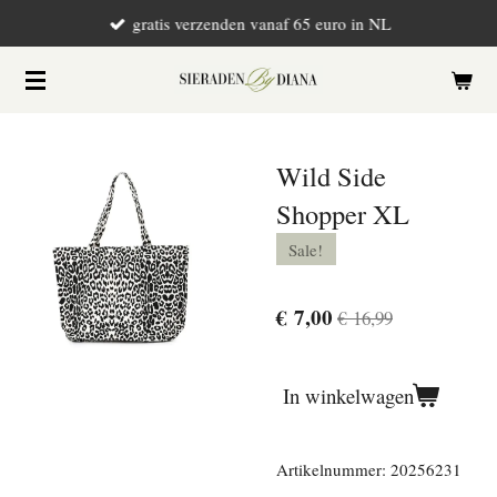
gratis verzenden vanaf 65 euro in NL
Ga
direct
naar
de
hoofdinhoud
Wild Side
Shopper XL
Sale!
€ 7,00
€ 16,99
In winkelwagen
Artikelnummer:
20256231