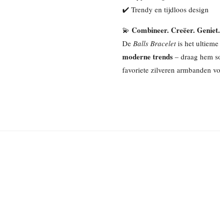
✔️ Trendy en tijdloos design
Combineer. Creëer. Geniet.
💫
De
Balls Bracelet
is het ultiem
moderne trends
– draag hem so
favoriete zilveren armbanden vo