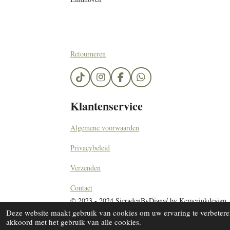
Retourneren
T
I
F
W
i
n
a
h
k
s
c
a
Klantenservice
T
t
e
t
o
a
b
s
k
g
o
A
Algemene voorwaarden
r
o
p
a
k
p
Privacybeleid
m
Verzenden
Contact
© 2023 - 2024 SieradenByDiana/ by Kemerinkdesign
Deze website maakt gebruik van cookies om uw ervaring te verbeteren
akkoord met het gebruik van alle cookies.