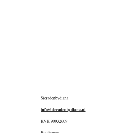
Sieradenbydiana
info@sieradenbydiana.nl
KVK 90932609
Eindhoven