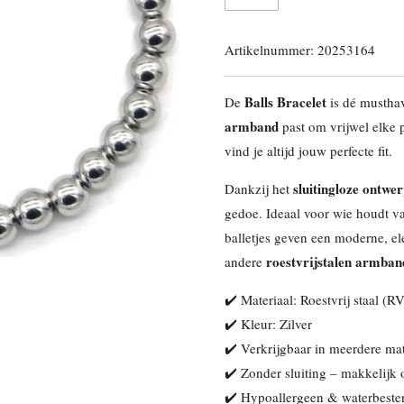
Artikelnummer:
20253164
Balls Bracelet
De
is dé musthav
armband
past om vrijwel elke p
vind je altijd jouw perfecte fit.
sluitingloze ontwe
Dankzij het
gedoe. Ideaal voor wie houdt va
balletjes geven een moderne, el
roestvrijstalen armba
andere
✔️ Materiaal: Roestvrij staal (R
✔️ Kleur: Zilver
✔️ Verkrijgbaar in meerdere m
✔️ Zonder sluiting – makkelijk
✔️ Hypoallergeen & waterbeste