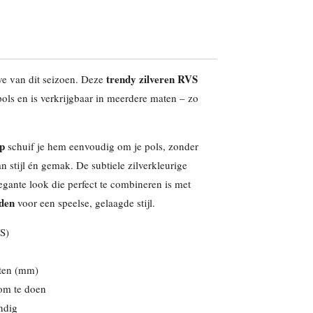
trendy zilveren RVS
e van dit seizoen. Deze
ols en is verkrijgbaar in meerdere maten – zo
rp
schuif je hem eenvoudig om je pols, zonder
n stijl én gemak. De subtiele zilverkleurige
egante look die perfect te combineren is met
nden
voor een speelse, gelaagde stijl.
VS)
aten (mm)
 om te doen
ndig