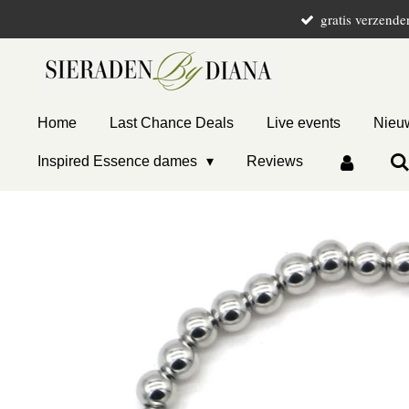
gratis verzende
Ga
direct
naar
de
hoofdinhoud
Home
Last Chance Deals
Live events
Nieuw
Inspired Essence dames
Reviews