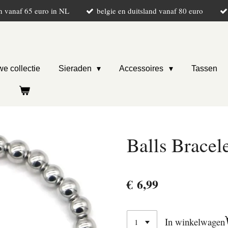
n vanaf 65 euro in NL
belgie en duitsland vanaf 80 euro
e collectie
Sieraden
Accessoires
Tassen
Balls Brace
€ 6,99
In winkelwagen