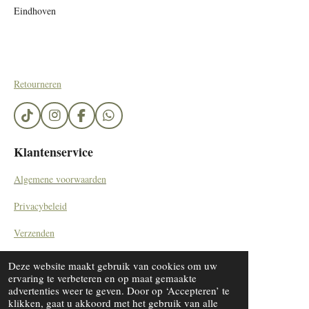
Eindhoven
Retourneren
T
I
F
W
i
n
a
h
k
s
c
a
Klantenservice
T
t
e
t
o
a
b
s
Algemene voorwaarden
k
g
o
A
r
o
p
Privacybeleid
a
k
p
m
Verzenden
Contact
Deze website maakt gebruik van cookies om uw
© 2023 - 2024 SieradenByDiana/ by Kemerinkdesign
ervaring te verbeteren en op maat gemaakte
advertenties weer te geven. Door op ‘Accepteren’ te
klikken, gaat u akkoord met het gebruik van alle